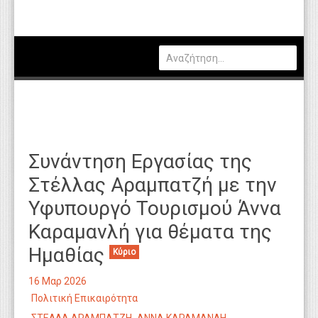
Πολιτική
Οικονομία
Καιρός
Θέσεις Εργασίας
Αγγελίες
Συνάντηση Εργασίας της
Τεχνολογία
Στέλλας Αραμπατζή με την
Εκπαίδευση
Υφυπουργό Τουρισμού Άννα
Υγεία
Καραμανλή για θέματα της
Γενικά
Ημαθίας
Κύριο
Βιβλιοθήκη Απόψεων
16 Μαρ 2026
Πολιτική Επικαιρότητα
Κυτίο Παραπόνων Πολιτών