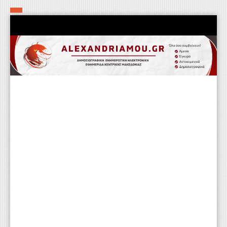
Αρχική
Τα εν δήμω εν οίκω
Πολιτιστικά-Εκκλησιαστικά
Αστυνομικά
Αθλητικά
Αγροτικά
Επιχειρείν
Επικοινωνία
Φαρμακεία
Περισσότερα