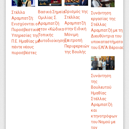
Ορισμός της
Βασικά Σημεία
Στέλλα
Συνάντηση
Στέλλας
Ομιλίας Σ.
Αραμπατζή:
εργασίας της
Αραμπατζή
Αραμπατζή
Ενισχύονται οι
Στέλλας
στην Ειδική
στον «Κώδικα
Πυροσβεστικές
Αραμπατζή με τη
Μόνιμη
Τοπικής
Υπηρεσίες της
Διευθύντρια του
Επιτροπή
Αυτοδιοίκησης»
Π.Ε. Ημαθίας με
υποκαταστήματος
Περιφερειών
πέντε νέους
του ΕΛΓΑ Βέροιας
της Βουλής
πυροσβέστες
Συνάντηση
της
Βουλευτού
Ημαθίας
Στέλλας
Αραμπατζή
και
κτηνοτρόφων
του Νομού με
τον