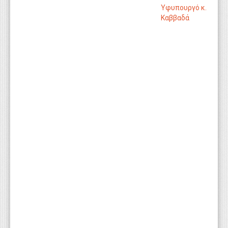
Υφυπουργό κ.
Καββαδά