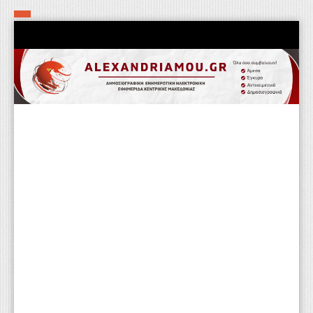
Αρχική
Τα εν δήμω εν οίκω
Πολιτιστικά-Εκκλησιαστικά
Αστυνομικά
Αθλητικά
Αγροτικά
Επιχειρείν
Επικοινωνία
Φαρμακεία
Περισσότερα