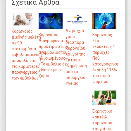
Σχετικά Άρθρα
Ανησυχία
Κορωνοϊός:
Κορονοϊός:
Κορονοϊός:
για τη
Διεθνής μελέτη
Διαγράφοναι τα
Στο
διασπορά
σε 99
πρόστιμα στους
«κόκκινο» 4
κορονοϊού
εκατομμύρια
ανεμβολίαστους
περιοχές –
και γρίπης -
εμβολιασμένους
ηλικιωμένους -
Πού
Έκτακτη
αποκαλύπτει
«Το εμβόλιο δεν
καταγράφηκε
ενημέρωση
τις κυριότερες
γίνεται με το
έκρηξη 116%
από το
παρενέργειες
ζόρι»
του ιικού
υπουργείο
των εμβολίων
φορτίου
Υγείας
Εκρηκτικό
κοκτέιλ
κορονοϊού
και γρίπης