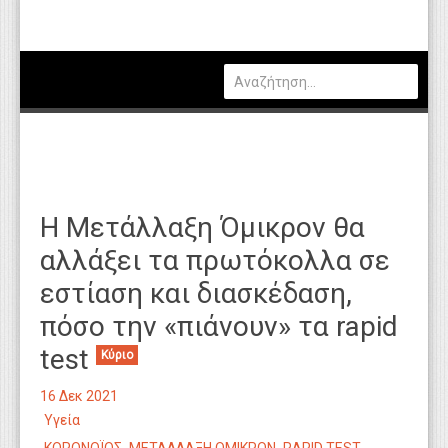
Πολιτική
Οικονομία
Καιρός
Θέσεις Εργασίας
Αγγελίες
Η Μετάλλαξη Όμικρον θα
Τεχνολογία
αλλάξει τα πρωτόκολλα σε
Εκπαίδευση
εστίαση και διασκέδαση,
Υγεία
πόσο την «πιάνουν» τα rapid
Γενικά
test
Κύριο
Βιβλιοθήκη Απόψεων
16 Δεκ 2021
Υγεία
Κυτίο Παραπόνων Πολιτών