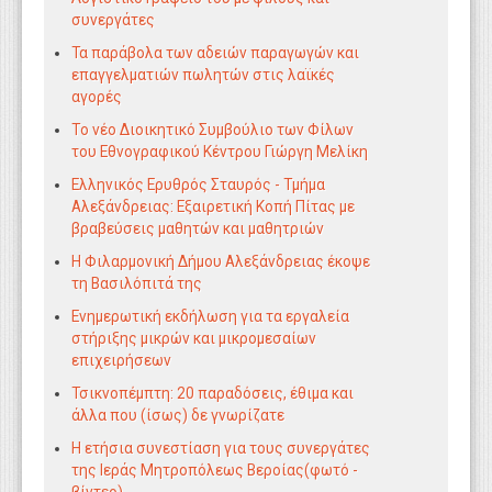
συνεργάτες
Τα παράβολα των αδειών παραγωγών και
επαγγελματιών πωλητών στις λαϊκές
αγορές
Tο νέο Διοικητικό Συμβούλιο των Φίλων
του Εθνογραφικού Κέντρου Γιώργη Μελίκη
Ελληνικός Ερυθρός Σταυρός - Tμήμα
Αλεξάνδρειας: Εξαιρετική Κοπή Πίτας με
βραβεύσεις μαθητών και μαθητριών
Η Φιλαρμονική Δήμου Αλεξάνδρειας έκοψε
τη Βασιλόπιτά της
Ενημερωτική εκδήλωση για τα εργαλεία
στήριξης μικρών και μικρομεσαίων
επιχειρήσεων
Τσικνοπέμπτη: 20 παραδόσεις, έθιμα και
άλλα που (ίσως) δε γνωρίζατε
Η ετήσια συνεστίαση για τους συνεργάτες
της Ιεράς Μητροπόλεως Βεροίας(φωτό -