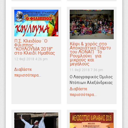
βράδυ…
μελών…
Π.Σ. Κλειδίου ¨Ο
Κέφι & χορός στο
Φίλιππος¨:
Αποκριάτικο Πάρτυ
"KOΥΛΟΥΜΑ 2018"
του ΛΟΝΑΠ ¨Το
στο Κλειδί Ημαθίας
Ρουμλούκι¨ για
12 Φεβ 2018 4:26 pm
μικρούς και
μεγάλους
Διαβάστε
11 Φεβ 2018 7:36 pm
περισσότερα...
Ο Λαογραφικός Όμιλος
Ντόπιων Αλεξάνδρειας
και Περιχώρων "ΤΟ
Διαβάστε
ΡΟΥΜΛΟΥΚΙ"
περισσότερα...
διοργάνωσε με μεγάλη
επιτυχία ένα μοναδικό
αποκριάτικο…