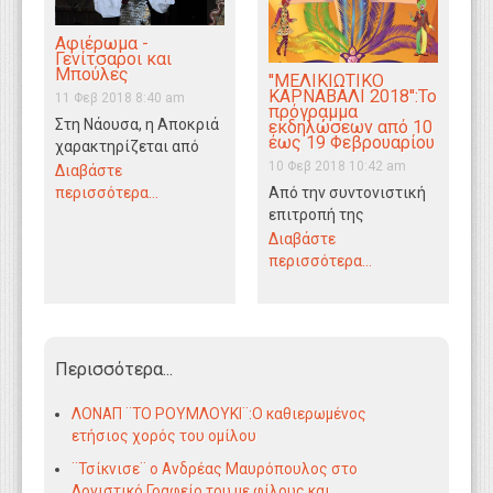
Αφιέρωμα -
Γενίτσαροι και
Μπούλες
''ΜΕΛΙΚΙΩΤΙΚΟ
ΚΑΡΝΑΒΑΛΙ 2018'':Το
11 Φεβ 2018 8:40 am
πρόγραμμα
Στη Νάουσα, η Αποκριά
εκδηλώσεων από 10
έως 19 Φεβρουαρίου
χαρακτηρίζεται από
10 Φεβ 2018 10:42 am
τον αυθορμητισμό, τον
Διαβάστε
ενθουσιασμό, τη
Από την συντονιστική
περισσότερα...
φιλόξενη διάθεση των
επιτροπή της
Ναουσαίων, τα…
διοργάνωσης του
Διαβάστε
"ΜΕΛΙΚΙΩΤΙΚΟΥ
περισσότερα...
ΚΑΡΝΑΒΑΛΙΟΥ 2018"
ανακονώθηκε το
πρόγραμμα των
εκδηλώσεων.
Περισσότερα...
ΛΟΝΑΠ ¨ΤΟ ΡΟΥΜΛΟΥΚΙ¨:O καθιερωμένος
ετήσιος χορός του ομίλου
¨Τσίκνισε¨ ο Ανδρέας Μαυρόπουλος στο
Λογιστικό Γραφείο του με φίλους και