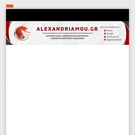
Αρχική
Τα εν δήμω εν οίκω
Πολιτιστικά-Εκκλησιαστικά
Αστυνομικά
Αθλητικά
Αγροτικά
Επιχειρείν
Επικοινωνία
Φαρμακεία
Περισσότερα