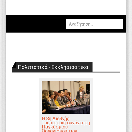
Πολιτική
Οικονομία
Καιρός
Θέσεις Εργασίας
Αγγελίες
Πολιτιστικά - Εκκλησιαστικά
Τεχνολογία
Εκπαίδευση
Υγεία
Γενικά
Βιβλιοθήκη Απόψεων
Η 8η Διεθνής
τουριστική συνάντηση
Κυτίο Παραπόνων Πολιτών
Παγκόσμιου
Οργανισμού των