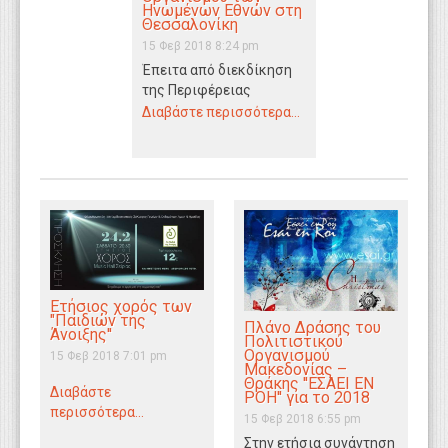
Ηνωμένων Εθνών στη
WEBTV
Θεσσαλονίκη
15 Φεβ 2018 8:24 pm
Έπειτα από διεκδίκηση
της Περιφέρειας
Κεντρικής Μακεδονίας
Διαβάστε περισσότερα...
του Υπουργείου
Τουρισμού, του
Αριστοτελείου
Πανεπιστημίου
Θεσσαλονίκης και του…
Ετήσιος χορός των
"Παιδιών της
Πλάνο Δράσης του
Άνοιξης''
Πολιτιστικού
Οργανισμού
15 Φεβ 2018 7:01 pm
Μακεδονίας –
Θράκης ''ΕΣΑΕΙ ΕΝ
Διαβάστε
ΡΟΗ'' για το 2018
περισσότερα...
15 Φεβ 2018 6:55 pm
Στην ετήσια συνάντηση