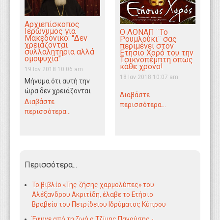
Aρχιεπίσκοπος
Ιερώνυμος για
Ο ΛΟΝΑΠ ¨Το
Μακεδονικό: ''Δεν
Ρουμλούκι¨ σας
χρειάζονται
περιμένει στον
συλλαλητήρια αλλά
Ετήσιο Χορό του την
ομοψυχία''
Tσικνοπέμπτη όπως
κάθε χρόνο!
19 Ιαν 2018 10:06 am
18 Ιαν 2018 10:07 am
Μήνυμα ότι αυτή την
ώρα δεν χρειάζονται
Διαβάστε
συλλαλητήρια και
Διαβάστε
περισσότερα...
φωνές, αλλά εθνική
περισσότερα...
συναίνεση, συνεννόηση
και ομοψυχία…
Περισσότερα...
Το βιβλίο «Της ζήσης χαρμολύπες» του
Αλέξανδρου Ακριτίδη, έλαβε το Ετήσιο
Βραβείο του Πετρίδειου Ιδρύματος Κύπρου
Έφυγε από τη ζωή ο Τζίμης Πανούσης -