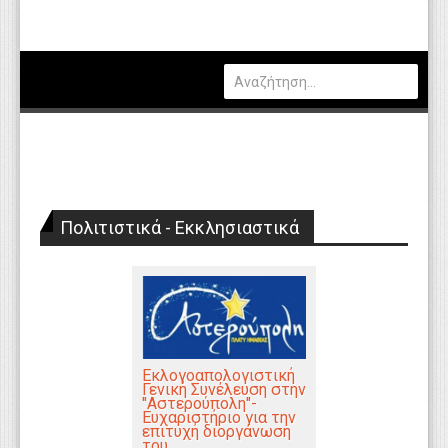
Πολιτική
Οικονομία
Καιρός
Θέσεις Εργασίας
Αγγελίες
Πολιτιστικά - Εκκλησιαστικά
Τεχνολογία
Εκπαίδευση
Υγεία
Γενικά
Εκλογοαπολογιστική
Βιβλιοθήκη Απόψεων
Γενική Συνέλευση στην
''Αστερούπολη''-
Ευχαριστήριο για την
Κυτίο Παραπόνων Πολιτών
επιτυχή διοργάνωση
του