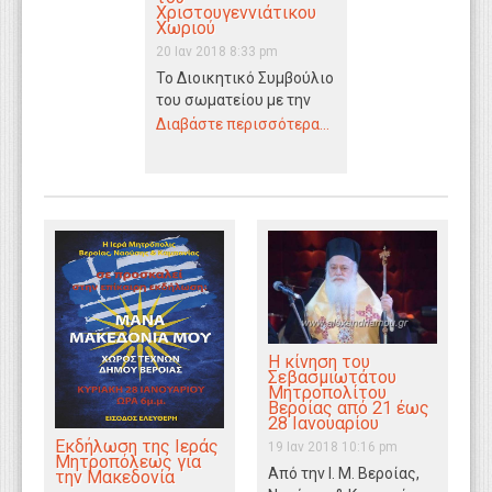
Χριστουγεννιάτικου
WEBTV
Χωριού
20 Ιαν 2018 8:33 pm
Το Διοικητικό Συμβούλιο
του σωματείου με την
επωνυμία “Πολιτιστικός
Διαβάστε περισσότερα...
Σύλλογος Δημοτικού
Διαμερίσματος Πλατέος
Η Αστερούπολη” καλεί…
Η κίνηση του
Σεβασμιωτάτου
Μητροπολίτου
Βεροίας από 21 έως
28 Ιανουαρίου
Εκδήλωση της Ιεράς
19 Ιαν 2018 10:16 pm
Μητροπόλεως για
Από την Ι. Μ. Βεροίας,
την Μακεδονία