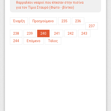
θαρραλέοι νεαροί που έπεσαν στην πισίνα
για τον Τίμιο Σταυρό (Φώτο - βίντεο)
Έναρξη
Προηγούμενο
235
236
237
238
239
240
241
242
243
244
Επόμενο
Τέλος