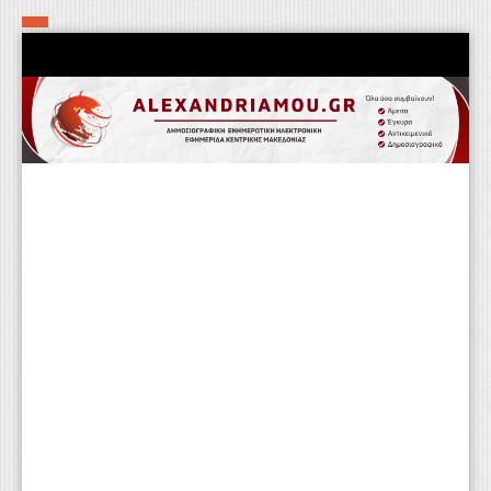
Αρχική
Τα εν δήμω εν οίκω
Πολιτιστικά-Εκκλησιαστικά
Αστυνομικά
Αθλητικά
Αγροτικά
Επιχειρείν
Επικοινωνία
Φαρμακεία
Περισσότερα