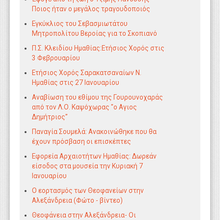
Ποιος ήταν ο μεγάλος τραγουδοποιός
Εγκύκλιος του Σεβασμιωτάτου
Μητροπολίτου Βεροίας για το Σκοπιανό
Π.Σ. Κλειδίου Ημαθίας:Ετήσιος Χορός στις
3 Φεβρουαρίου
Eτήσιος Χορός Σαρακατσαναίων Ν.
Ημαθίας στις 27 Ιανουαρίου
Αναβίωση του εθίμου της Γουρουνοχαράς
από τον Λ.Ο. Καψόχωρας ''ο Αγιος
Δημήτριος''
Παναγία Σουμελά: Aνακοινώθηκε που θα
έχουν πρόσβαση οι επισκέπτες
Εφορεία Αρχαιοτήτων Ημαθίας: Δωρεάν
είσοδος στα μουσεία την Κυριακή 7
Ιανουαρίου
Ο εορτασμός των Θεοφανείων στην
Αλεξάνδρεια (Φώτο - βίντεο)
Θεοφάνεια στην Αλεξάνδρεια- Οι