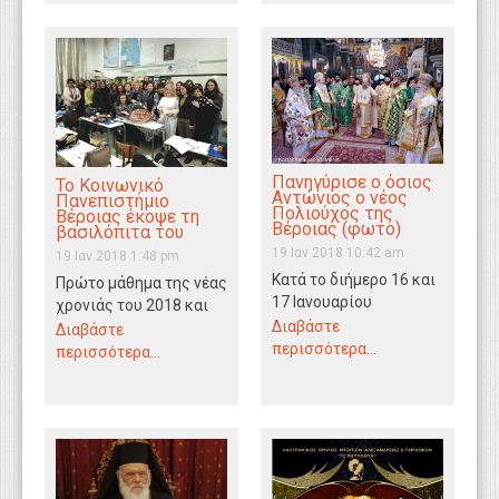
Πανηγύρισε ο όσιος
Το Κοινωνικό
Αντώνιος ο νέος
Πανεπιστήμιο
Πολιούχος της
Βέροιας έκοψε τη
Βέροιας (φωτο)
βασιλόπιτα του
19 Ιαν 2018 10:42 am
19 Ιαν 2018 1:48 pm
Κατά το διήμερο 16 και
Πρώτο μάθημα της νέας
17 Ιανουαρίου
χρονιάς του 2018 και
πανηγύρισε ο Ιερός
Διαβάστε
το Κοινωνικό
Διαβάστε
Ναός Οσίου Αντωνίου
περισσότερα...
Πανεπιστήμιο Βέροιας
περισσότερα...
του Νέου, Πολιούχου…
έκοψε τη βασιλόπιτα
του…