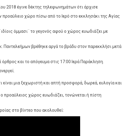
τίου 2018 έγινε δέκτης τηλεφωνημάτων ότι άρχισε
ν προαύλειο χώρο πίσω από το Ιερό στο εκκλησάκι της Αγίας
¨ιδίοις όμμασι¨ το γεγονός αφού ο χώρος ευωδιάζει με
κ. Παντελεήμων βρέθηκε αργά το βράδυ στον παρεκκλήσι μετά
 όρθρος και το απόγευμα στις 17:00 Ιερά Παράκληση.
νεργεί.
τι είναι μια ξεχωριστή και απτή προσφορά, δωρεά, ευλογία και
.
 ο προαύλειος χώρος ευωδιάζει, τονώνεται ή πίστη
οίας στο βίντεο που ακολουθεί: