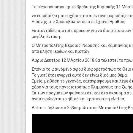
Το alexandriamou.gr το βράδυ της Κυριακής 11 Μαρ
να ευωδιάζει μια ευχάριστη και έντονη μυρωδιά,στο
Ειρήνης της Χρυσοβαλάντου στο Σχοινά Ημαθίας.
Εκατοντάδες πιστοί συρρέουν για να διαπιστώσουν 
μεγάλη ένταση.
Ο Μητροπολίτης Βεροίας, Ναούσης και Καμπανίας κ.
από κλήση ιερέων και πιστών.
Αύριο Δευτέρα 12 ΜΑρτίου 2018 θα τελεστεί το πρωί
Σπάνιο το φαινόμενο αφού διαφοροτρόπως το Θείο ε
Το γιατί έτσι ενεργεί αυτό δεν είναι δικό μας θέμα.
Εμείς, με βάση το γεγονός, καταγράφουμε και λέμε ό
χάρη για τους παντοιοτρόπως θλιμμένους της ζωής
Εκ των πραγμάτων φαίνεται ότι και στο άκουσμα ότι
αναπτερώνεται το ηθικό και κρατύνετε η ελπίδα.
Δείτε τι δήλωσε ο Σεβασμιώτατος Μητροπολίτης Βερ