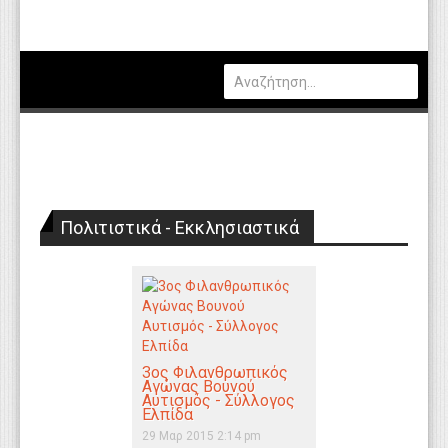
Πολιτική
Οικονομία
Καιρός
Θέσεις Εργασίας
Αγγελίες
Πολιτιστικά - Εκκλησιαστικά
Τεχνολογία
Εκπαίδευση
Υγεία
Γενικά
3ος Φιλανθρωπικός
Αγώνας Βουνού
Βιβλιοθήκη Απόψεων
Αυτισμός - Σύλλογος
Ελπίδα
Κυτίο Παραπόνων Πολιτών
29 Μαρ 2015 2:14 pm