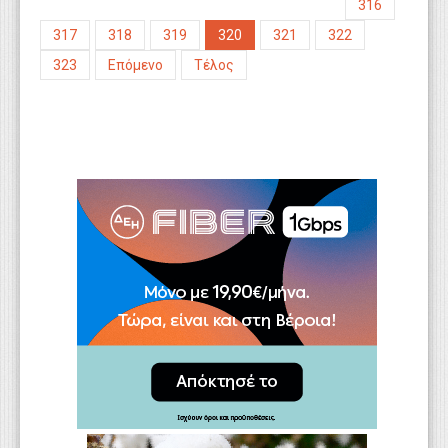
316
317
318
319
320
321
322
323
Επόμενο
Τέλος