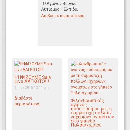
Ο Αγώνας Βουνού
WEBTV
Αυτισμός – Ελπίδα,
διεξάγετε στο
Διαβάστε περισσότερα...
περιαστικό δάσος του
Δήμου Ωραιοκάστρου,
και περιλαμβάνει…
ΨΗΦΙΖΟΥΜΕ Sala
Live ΔΑΓΚΩΤΟ!!!
24 Ιαν 2015 12:11 pm
Διαβάστε
Φιλανθρωπικός
περισσότερα...
αγώνας
ποδοσφαίρου με τη
συμμετοχή πολλών
«ηχηρών» ονομάτων
στο γήπεδο
Παλαιοχωρίου