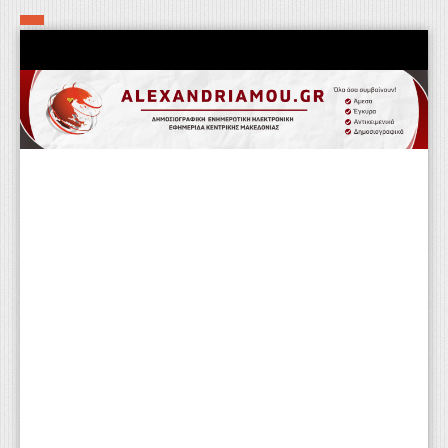
Αρχική
Τα εν δήμω εν οίκω
Πολιτιστικά-Εκκλησιαστικά
Αστυνομικά
Αθλητικά
Αγροτικά
Επιχειρείν
Επικοινωνία
Φαρμακεία
Περισσότερα