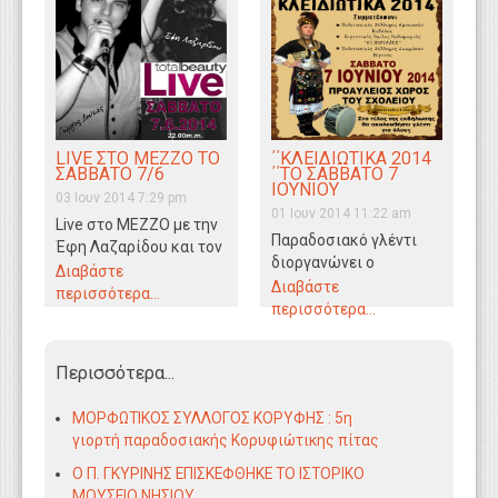
LIVE ΣΤΟ ΜΕΖΖΟ ΤΟ
΄΄ΚΛΕΙΔΙΩΤΙΚΑ 2014
ΣΑΒΒΑΤΟ 7/6
΄΄ΤΟ ΣΑΒΒΑΤΟ 7
ΙΟΥΝΙΟΥ
03 Ιουν 2014 7:29 pm
01 Ιουν 2014 11:22 am
Live στο ΜΕΖΖΟ με την
Παραδοσιακό γλέντι
Έφη Λαζαρίδου και τον
διοργανώνει ο
Γιώργο Δούκα το
Διαβάστε
Πολιτιστικός Σύλλογος
Διαβάστε
Σάββατο 7 Ιουνίου
περισσότερα...
Κλειδίου ΄΄ Ο
περισσότερα...
στις…
ΦΙΛΙΠΠΟΣ΄΄το Σάββατο 7
Ιουνίου στον προαύλιο
Περισσότερα...
χώρο…
ΜΟΡΦΩΤΙΚΟΣ ΣΥΛΛΟΓΟΣ ΚΟΡΥΦΗΣ : 5η
γιορτή παραδοσιακής Κορυφιώτικης πίτας
Ο Π. ΓΚΥΡΙΝΗΣ ΕΠΙΣΚΕΦΘΗΚΕ ΤΟ ΙΣΤΟΡΙΚΟ
ΜΟΥΣΕΙΟ ΝΗΣΙΟΥ