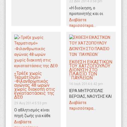
22 Δεκ 2014 3:58 pm
«Η διοίκηση, ο
προπονητής και οι
ποδοσφαιριστές της
Διαβάστε
Δόξας Λιανοβεργίου,
περισσότερα...
διοργάνωσαν φιλική
αναμέτρηση
φιλανθρωπικού
χαρακτήρα και…
ΕΚΘΕΣΗ ΕΙΚΑΣΤΙΚΩΝ
ΤΟΥ ΧΑΤΖΟΠΟΥΛΟΥ
ΔΙΟΝΥΣΗ ΣΤΟ
«Τρέξε χωρίς
ΠΛΑΙΣΙΟ ΤΩΝ
Τερματισμό»
¨ΠΑΥΛΕΙΩΝ¨
-Φιλανθρωπικός
16 Ιουλ 2014 6:42 pm
αγώνας 48 ωρών
χωρίς διακοπή στις
ΙΕΡΑ ΜΗΤΡΟΠΟΛΙΣ
εγκαταστάσεις της
ΒΕΡΟΙΑΣ, ΝΑΟΥΣΗΣ ΚΑΙ
ΔΕΘ
ΚΑΜΠΑΝΙΑΣΙΕΡΟΣ
Διαβάστε
29 Αυγ 2014 5:53 pm
ΜΗΤΡΟΠΟΛΙΤΙΚΟΣ
περισσότερα...
Ο αθλητισμός είναι
ΝΑΟΣ ΚΟΙΜΗΣΕΩΣ
πηγή ζωής για κάθε
ΘΕΟΤΟΚΟΥΚ' ΠΑΥΛΕΙΑ
άνθρωπο που αθλείται.
Διαβάστε
Έκθεση Εικαστικών