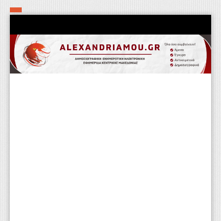
Αρχική
Τα εν δήμω εν οίκω
Πολιτιστικά-Εκκλησιαστικά
Αστυνομικά
Αθλητικά
Αγροτικά
Επιχειρείν
Επικοινωνία
Φαρμακεία
Περισσότερα