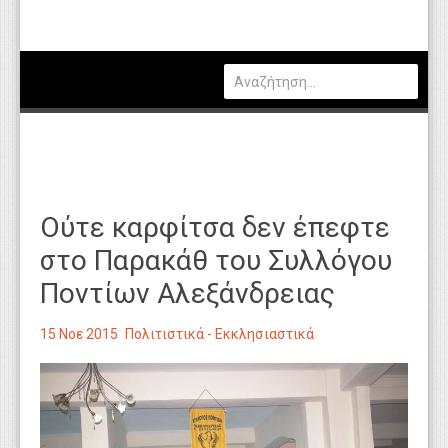
Πολιτική
Οικονομία
Καιρός
Θέσεις Εργασίας
Αγγελίες
Ούτε καρφίτσα δεν έπεφτε
Τεχνολογία
στο Παρακάθ του Συλλόγου
Εκπαίδευση
Ποντίων Αλεξάνδρειας
Υγεία
15 Νοε 2015
Πολιτιστικά - Εκκλησιαστικά
Γενικά
Βιβλιοθήκη Απόψεων
Κυτίο Παραπόνων Πολιτών