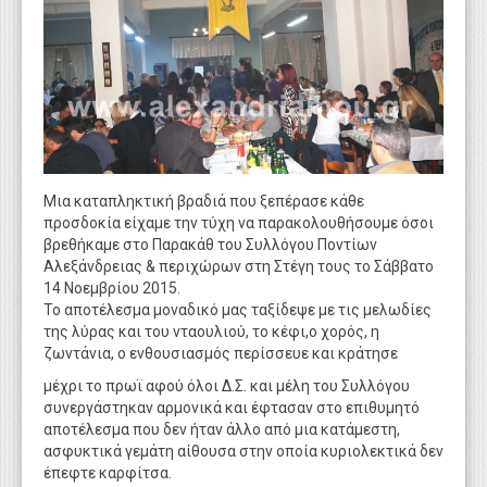
WEBTV
Μια καταπληκτική βραδιά που ξεπέρασε κάθε
προσδοκία είχαμε την τύχη να παρακολουθήσουμε όσοι
βρεθήκαμε στο Παρακάθ του Συλλόγου Ποντίων
Αλεξάνδρειας & περιχώρων στη Στέγη τους το Σάββατο
14 Νοεμβρίου 2015.
Το αποτέλεσμα μοναδικό μας ταξίδεψε με τις μελωδίες
της λύρας και του νταουλιού, το κέφι,ο χορός, η
ζωντάνια, ο ενθουσιασμός περίσσευε και κράτησε
μέχρι το πρωϊ αφού όλοι Δ.Σ. και μέλη του Συλλόγου
συνεργάστηκαν αρμονικά και έφτασαν στο επιθυμητό
αποτέλεσμα που δεν ήταν άλλο από μια κατάμεστη,
ασφυκτικά γεμάτη αίθουσα στην οποία κυριολεκτικά δεν
έπεφτε καρφίτσα.