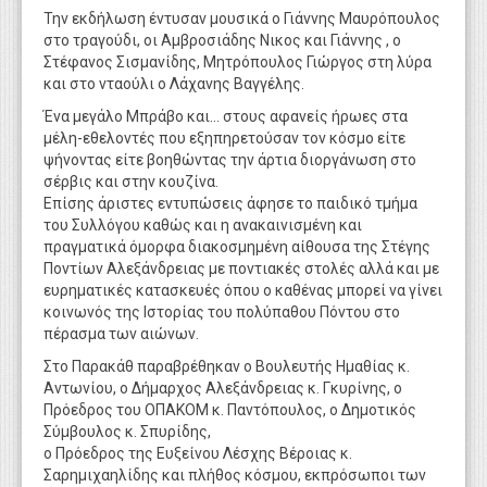
Την εκδήλωση έντυσαν μουσικά ο Γιάννης Μαυρόπουλος
στο τραγούδι, οι Αμβροσιάδης Νικος και Γιάννης , ο
Στέφανος Σισμανίδης, Μητρόπουλος Γιώργος στη λύρα
και στο νταούλι ο Λάχανης Βαγγέλης.
Ένα μεγάλο Μπράβο και... στους αφανείς ήρωες στα
μέλη-εθελοντές που εξηπηρετούσαν τον κόσμο είτε
ψήνοντας είτε βοηθώντας την άρτια διοργάνωση στο
σέρβις και στην κουζίνα.
Επίσης άριστες εντυπώσεις άφησε το παιδικό τμήμα
του Συλλόγου καθώς και η ανακαινισμένη και
πραγματικά όμορφα διακοσμημένη αίθουσα της Στέγης
Ποντίων Αλεξάνδρειας με ποντιακές στολές αλλά και με
ευρηματικές κατασκευές όπου ο καθένας μπορεί να γίνει
κοινωνός της Ιστορίας του πολύπαθου Πόντου στο
πέρασμα των αιώνων.
Στο Παρακάθ παραβρέθηκαν ο Βουλευτής Ημαθίας κ.
Αντωνίου, ο Δήμαρχος Αλεξάνδρειας κ. Γκυρίνης, ο
Πρόεδρος του ΟΠΑΚΟΜ κ. Παντόπουλος, ο Δημοτικός
Σύμβουλος κ. Σπυρίδης,
ο Πρόεδρος της Ευξείνου Λέσχης Βέροιας κ.
Σαρημιχαηλίδης και πλήθος κόσμου, εκπρόσωποι των