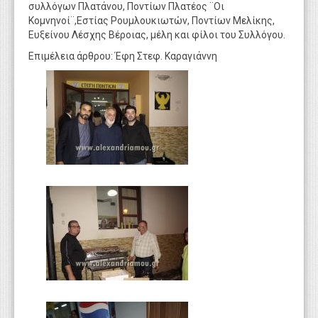
συλλόγων Πλατάνου, Ποντίων Πλατέος ¨Οι
Κομνηνοί¨,Εστίας Ρουμλουκιωτών, Ποντίων Μελίκης,
Ευξείνου Λέσχης Βέροιας, μέλη και φίλοι του Συλλόγου.
Επιμέλεια άρθρου: Έφη Στεφ. Καραγιάννη