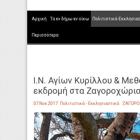
Αρχική
Τα εν δήμω εν οίκω
Πολιτιστικά-Εκκλησια
Περισσότερα
Ι.Ν. Αγίων Κυρίλλου & Με
εκδρομή στα Ζαγοροχώρι
07 Νοε 2017
Πολιτιστικά - Εκκλησιαστικά
ΖΑΓΟΡΟ