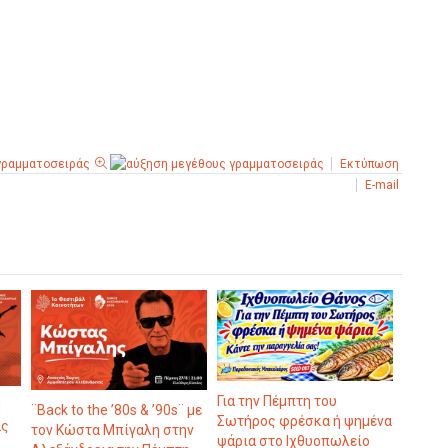
Εκτύπωση
E-mail
Για την Πέμπτη του
d
¨Back to the ’80s & ’90s¨ με
Σωτήρος φρέσκα ή ψημένα
ας
τον Κώστα Μπίγαλη στην
ψάρια στο Ιχθυοπωλείο