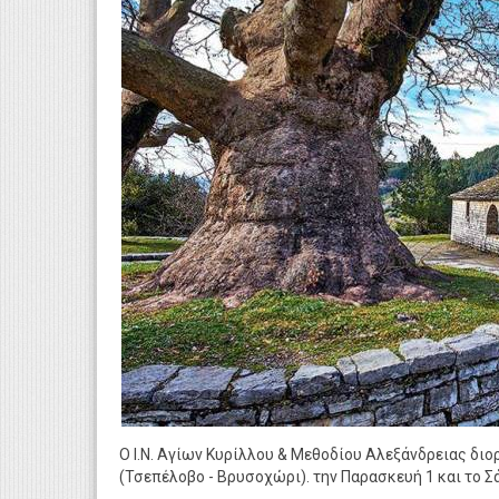
Ο Ι.Ν. Αγίων Κυρίλλου & Μεθοδίου Αλεξάνδρειας δι
(Τσεπέλοβο - Βρυσοχώρι). την Παρασκευή 1 και το Σ