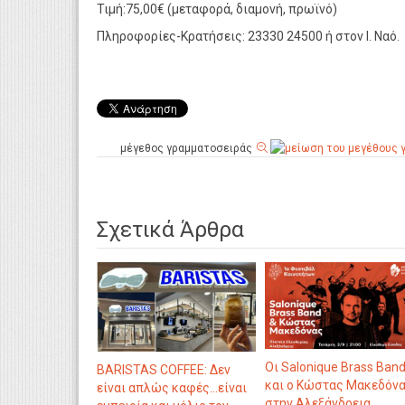
Τιμή:75,00€ (μεταφορά, διαμονή, πρωϊνό)
Πληροφορίες-Κρατήσεις: 23330 24500 ή στον Ι. Ναό.
μέγεθος γραμματοσειράς
Σχετικά Άρθρα
Οι Salonique Brass Ban
BARISTAS COFFEE: Δεν
και ο Κώστας Μακεδόν
είναι απλώς καφές...είναι
στην Αλεξάνδρεια