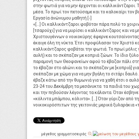
στην φωτιά για να μην έρχονται οι καλλικάντζαροι.
μέσα. Το πρωί τον πετούσαμε και το καλοκαίρι τον β
Εργασία άνώνυμου μαθητή [-]
«[…] Οι καλλικάντζαροι φοβόταν πάρα πολύ το χοιριν
[τσαρούχι] για να μυρίσει ο καλλικάντζαρος και να μ
Χριστουγέννων ο νοικοκύρης έφερνε κουτσαίνοντας 
έκαιγε όλη τη νύκτα. Έτσι προφύλασαν τον Χριστό κ
καλλικάντζαρος φοβάται την φωτιά. Το πρωί μόλις 
αυλή) και το σκέπαζαν με κοπριά ζώων. Το ίδιο ξύλ
παραμονή των Θεοφανείων αφού το έβαζαν πάλι στην
το έβαζαν στο αλώνι και το σκέπαζαν με [κοπριά] γι
σκέπαζαν με χώμα για να μην βγάλη το σιτάρι δαυλό.
έβαζε κάτω από την θυμωνιά για να χαθή έτσι ο αυλ
23-24 του Δεκέμβρη τα μεσάνυκτα τα παιδιά του χω
και την πηδούσαν λέγοντας τα κάλαντα. Όταν έσβην
«κόλιντα μπάμπου, κόλιντα». […] Όταν γύριζαν από 
νοικοκυρόσπιτων της γειτονιάς μερικά ξυλαράκια «
μέγεθος γραμματοσειράς