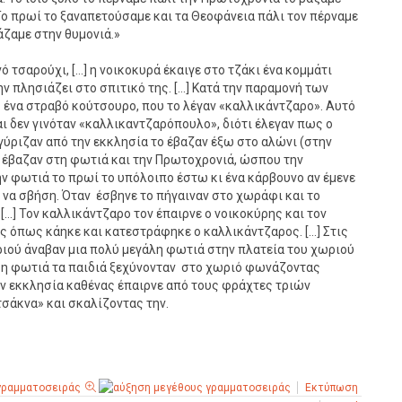
 Το πρωί το ξαναπετούσαμε και τα Θεοφάνεια πάλι τον πέρναμε
άζαμε στην θυμονιά.»
ό τσαρούχι, […] η νοικοκυρά έκαιγε στο τζάκι ένα κομμάτι
ην πλησιάζει στο σπιτικό της. […] Κατά την παραμονή των
ένα στραβό κούτσουρο, που το λέγαν «καλλικάντζαρο». Αυτό
αι δεν γινόταν «καλλικαντζαρόπουλο», διότι έλεγαν πως ο
γύριζαν από την εκκλησία το έβαζαν έξω στο αλώνι (στην
ο έβαζαν στη φωτιά και την Πρωτοχρονιά, ώσπου την
 φωτιά το πρωί το υπόλοιπο έστω κι ένα κάρβουνο αν έμενε
α να σβήση. Όταν έσβηνε το πήγαιναν στο χωράφι και το
 […] Τον καλλικάντζαρο τον έπαιρνε ο νοικοκύρης και τον
ός όπως κάηκε και κατεστράφηκε ο καλλικάντζαρος. […] Στις
ριού άναβαν μια πολύ μεγάλη φωτιά στην πλατεία του χωριού
ε η φωτιά τα παιδιά ξεχύνονταν στο χωριό φωνάζοντας
την εκκλησία καθένας έπαιρνε από τους φράχτες τριών
τσάκνα» και σκαλίζοντας την.
Εκτύπωση