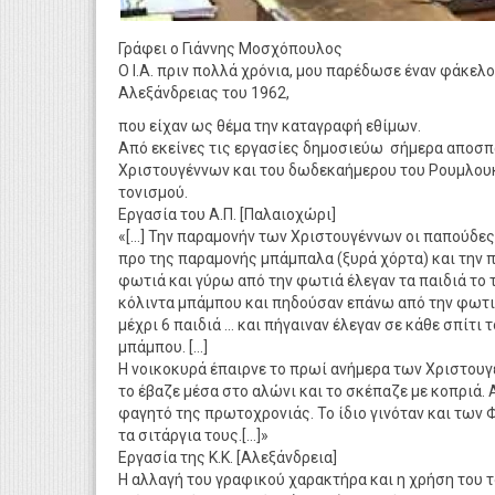
Γράφει ο Γιάννης Μοσχόπουλος
Ο Ι.Α. πριν πολλά χρόνια, μου παρέδωσε έναν φάκελο
Αλεξάνδρειας του 1962,
που είχαν ως θέμα την καταγραφή εθίμων.
Από εκείνες τις εργασίες δημοσιεύω σήμερα αποσπά
Χριστουγέννων και του δωδεκαήμερου του Ρουμλουκ
τονισμού.
Εργασία του Α.Π. [Παλαιοχώρι]
«[…] Την παραμονήν των Χριστουγέννων οι παπούδες 
προ της παραμονής μπάμπαλα (ξυρά χόρτα) και την π
φωτιά και γύρω από την φωτιά έλεγαν τα παιδιά το 
κόλιντα μπάμπου και πηδούσαν επάνω από την φωτιά
μέχρι 6 παιδιά … και πήγαιναν έλεγαν σε κάθε σπίτ
μπάμπου. […]
Η νοικοκυρά έπαιρνε το πρωί ανήμερα των Χριστουγέ
το έβαζε μέσα στο αλώνι και το σκέπαζε με κοπριά.
φαγητό της πρωτοχρονιάς. Το ίδιο γινόταν και των Φ
τα σιτάργια τους.[…]»
Εργασία της Κ.Κ. [Αλεξάνδρεια]
H αλλαγή του γραφικού χαρακτήρα και η χρήση του