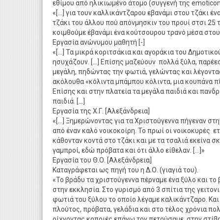
εθίμου από ηλικιωμένο άτομο (συγγενή της emoticon
«[…] για τουν καλλικάντζαρου εβανάμι στου τζάκι έν
τζάκι του άλλου πού απόνμησκιν του προυί στσι 25 τ
κοιμθούμε έβανάμι ένα κούτσουρου τρανό μέσα στου
Εργασία ανώνυμου μαθητή [-]
«[…] Τα μικρά κοριτσάκια και αγοράκια του Δημοτικ
ησυχάζουν. […] Επίσης μαζεύουν πολλά ξύλα, παρέε
μεγάλη, πηδώντας την φωτιά, γελώντας και λέγοντα
ακόλουθα «κόλιντα μπάμπου κόλιντα, μια κουπάνα πί
Επίσης και στην πλατεία τα μεγάλα παιδιά και πανδρ
παιδιά. […]
Εργασία της Χ.Γ. [Αλεξάνδρεια]
«[…] Ξημερώνοντας για τα Χριστούγεννα πήγεναν στην
από έναν καλό νοικοκοίρη. Το πρωί οι νοικοκυρές ετ
κάθονταν κοντά στο τζάκι και με τα τσαλιά εκείνα σ
γαμπροί, εδώ πρόβατα και ότι άλλο είθελαν. […]»
Εργασία του Θ.Ο. [Αλεξάνδρεια]
Καταγράφεται ως πηγή του η Δ.Ο. (γιαγιά του).
«Το βράδυ τα χριστούγεννα πέρναμε ένα ξύλο και το 
στην εκκλησία. Στο γυρισμό από 3 σπίτια της γειτο
φωτιά του ξύλου το οποίο λέγαμε καλικάντζαρο. Και
πλούτος, πρόβατα, γελάδια και στο τέλος χρόνια πο
ρίχνοντας κοπριές επάνω τον πετούσαμε στην στίβα.