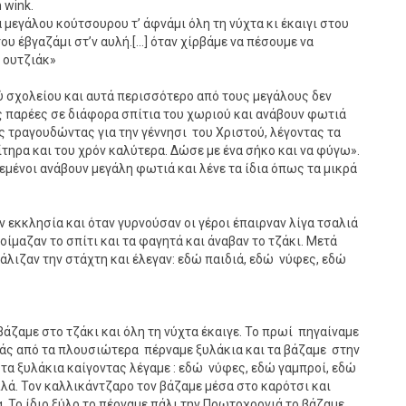
 wink.
α μεγάλου κούτσουρου τ’ άφνάμι όλη τη νύχτα κι έκαιγι στου
ου έβγαζάμι στ’ν αυλή.[…] όταν χίρβάμε να πέσουμε να
 ουτζιάκ»
ού σχολείου και αυτά περισσότερο από τους μεγάλους δεν
ς παρέες σε διάφορα σπίτια του χωριού και ανάβουν φωτιά
ς τραγουδώντας για την γέννησι του Χριστού, λέγοντας τα
τηρα και του χρόν καλύτερα. Δώσε με ένα σήκο και να φύγω».
εμένοι ανάβουν μεγάλη φωτιά και λένε τα ίδια όπως τα μικρά
 εκκλησία και όταν γυρνούσαν οι γέροι έπαιρναν λίγα τσαλιά
οίμαζαν το σπίτι και τα φαγητά και άναβαν το τζάκι. Μετά
κάλιζαν την στάχτη και έλεγαν: εδώ παιδιά, εδώ νύφες, εδώ
βάζαμε στο τζάκι και όλη τη νύχτα έκαιγε. Το πρωί πηγαίναμε
νιάς από τα πλουσιώτερα πέρναμε ξυλάκια και τα βάζαμε στην
 τα ξυλάκια καίγοντας λέγαμε : εδώ νύφες, εδώ γαμπροί, εδώ
λλά. Τον καλλικάντζαρο τον βάζαμε μέσα στο καρότσι και
 Το ίδιο ξύλο το πέρναμε πάλι την Πρωτοχρονιά το βάζαμε