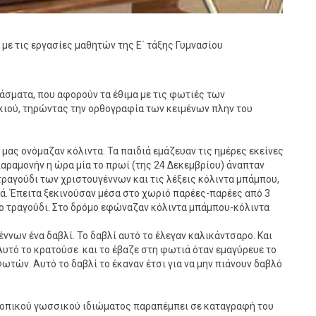
 με τις εργασίες μαθητών της Ε΄ τάξης Γυμνασίου
σματα, που αφορούν τα έθιμα με τις φωτιές των
ιού, τηρώντας την ορθογραφία των κειμένων πλην του
μας ονόμαζαν κόλιντα. Τα παιδιά εμάζευαν τις ημέρες εκείνες
αραμονήν η ώρα μία το πρωί (της 24 Δεκεμβρίου) άναπταν
τραγούδι των χριστουγέννων και τις λέξεις κόλιντα μπάμπου,
. Έπειτα ξεκινούσαν μέσα στο χωριό παρέες-παρέες από 3
ι το τραγούδι. Στο δρόμο εφώναζαν κόλιντα μπάμπου-κόλιντα
ννων ένα δαβλί. Το δαβλί αυτό το έλεγαν καλικάντσαρο. Και
 Αυτό το κρατούσε και το έβαζε στη φωτιά όταν εμαγύρευε το
ωτών. Αυτό το δαβλί το έκαναν έτσι για να μην πιάνουν δαβλό
 τοπικού γωσσικού ιδιώματος παραπέμπει σε καταγραφή του