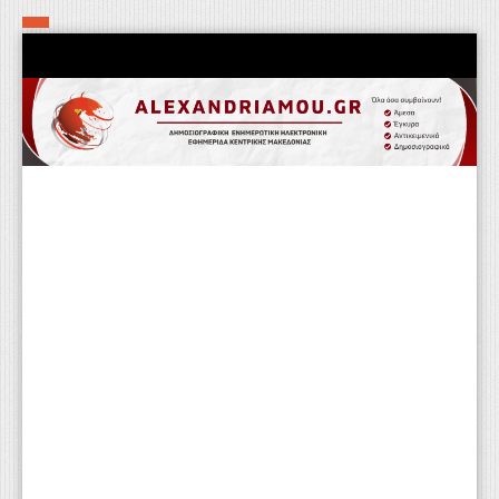
Αρχική
Τα εν δήμω εν οίκω
Πολιτιστικά-Εκκλησιαστικά
Αστυνομικά
Αθλητικά
Αγροτικά
Επιχειρείν
Επικοινωνία
Φαρμακεία
Περισσότερα