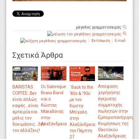
μέγεθος γραμματοσειράς
Εκτύπωση
E-mail
Σχετικά Άρθρα
Απόφαση
Οι Salonique
BARISTAS
¨Back to the
χορήγησης
Brass Band
COFFEE: Δεν
’80s & ’90s¨
έγκρισης
και ο
είναι απλώς
με τον
συμμετοχής
Κώστας
καφές...είναι
Κώστα
πωλητών στην
Μακεδόνας
εμπειρία και
Μπίγαλη
Εμποροπανήγυρη
στην
μόλις τον
στην
Κοιμήσεως της
Αλεξάνδρεια
δοκιμάσεις...δεν
Αλεξάνδρεια
Θεοτόκου
τον αλλάζεις!
την Πέμπτη
Αλεξάνδρειας
27