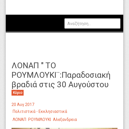
Πολιτική
Οικονομία
Καιρός
Θέσεις Εργασίας
Αγγελίες
ΛΟΝΑΠ " ΤΟ
Τεχνολογία
ΡΟΥΜΛΟΥΚΙ¨:Παραδοσιακή
Εκπαίδευση
βραδιά στις 30 Αυγούστου
Υγεία
Κύριο
Γενικά
20 Αυγ 2017
Βιβλιοθήκη Απόψεων
Πολιτιστικά - Εκκλησιαστικά
ΛΟΝΑΠ
ΡΟΥΜΛΟΥΚΙ
Αλεξανδρεια
Κυτίο Παραπόνων Πολιτών