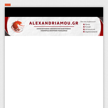
Αρχική
Τα εν δήμω εν οίκω
Πολιτιστικά-Εκκλησιαστικά
Αστυνομικά
Αθλητικά
Αγροτικά
Επιχειρείν
Επικοινωνία
Φαρμακεία
Περισσότερα