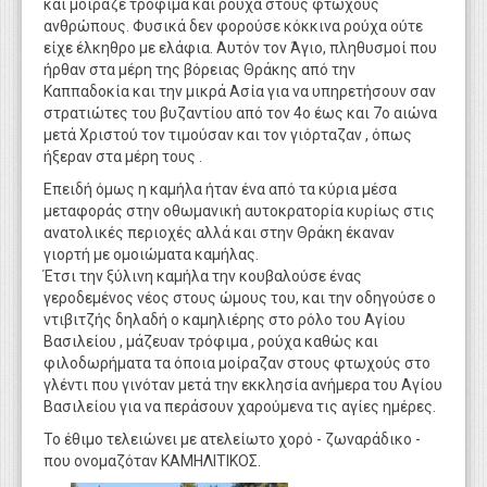
και μοίραζε τρόφιμα και ρούχα στους φτωχούς
ανθρώπους. Φυσικά δεν φορούσε κόκκινα ρούχα ούτε
είχε έλκηθρο με ελάφια. Αυτόν τον Άγιο, πληθυσμοί που
ήρθαν στα μέρη της βόρειας Θράκης από την
Καππαδοκία και την μικρά Ασία για να υπηρετήσουν σαν
στρατιώτες του βυζαντίου από τον 4ο έως και 7ο αιώνα
μετά Χριστού τον τιμούσαν και τον γιόρταζαν , όπως
ήξεραν στα μέρη τους .
Επειδή όμως η καμήλα ήταν ένα από τα κύρια μέσα
μεταφοράς στην οθωμανική αυτοκρατορία κυρίως στις
ανατολικές περιοχές αλλά και στην Θράκη έκαναν
γιορτή με ομοιώματα καμήλας.
Έτσι την ξύλινη καμήλα την κουβαλούσε ένας
γεροδεμένος νέος στους ώμους του, και την οδηγούσε ο
ντιβιτζής δηλαδή ο καμηλιέρης στο ρόλο του Αγίου
Βασιλείου , μάζευαν τρόφιμα , ρούχα καθώς και
φιλοδωρήματα τα όποια μοίραζαν στους φτωχούς στο
γλέντι που γινόταν μετά την εκκλησία ανήμερα του Αγίου
Βασιλείου για να περάσουν χαρούμενα τις αγίες ημέρες.
Το έθιμο τελειώνει με ατελείωτο χορό - ζωναράδικο -
που ονομαζόταν ΚΑΜΗΛΙΤΙΚΟΣ.