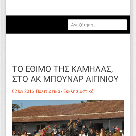
Πολιτική
Οικονομία
Καιρός
Θέσεις Εργασίας
Αγγελίες
ΤΟ ΕΘΙΜΟ ΤΗΣ ΚΑΜΗΛΑΣ,
Τεχνολογία
ΣΤΟ ΑΚ ΜΠΟΥΝΑΡ ΑΙΓΙΝΙΟΥ
Εκπαίδευση
02 Ιαν 2016
Πολιτιστικά - Εκκλησιαστικά
Υγεία
Γενικά
Βιβλιοθήκη Απόψεων
Κυτίο Παραπόνων Πολιτών