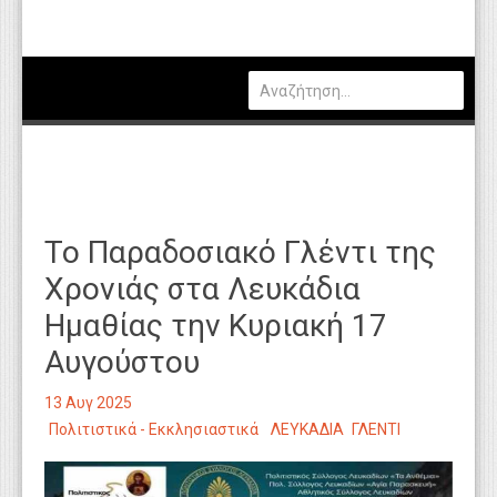
Πολιτική
Οικονομία
Καιρός
Θέσεις Εργασίας
Αγγελίες
Το Παραδοσιακό Γλέντι της
Τεχνολογία
Χρονιάς στα Λευκάδια
Εκπαίδευση
Ημαθίας την Κυριακή 17
Υγεία
Αυγούστου
Γενικά
13 Αυγ 2025
Βιβλιοθήκη Απόψεων
Πολιτιστικά - Εκκλησιαστικά
ΛΕΥΚΑΔΙΑ
ΓΛΕΝΤΙ
Κυτίο Παραπόνων Πολιτών