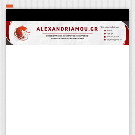
Αρχική
Τα εν δήμω εν οίκω
Πολιτιστικά-Εκκλησιαστικά
Αστυνομικά
Αθλητικά
Αγροτικά
Επιχειρείν
Επικοινωνία
Φαρμακεία
Περισσότερα