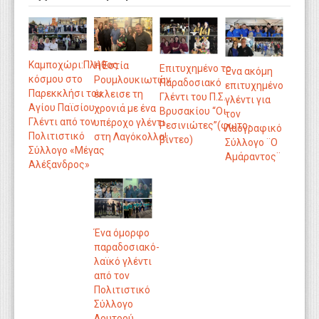
Καμποχώρι:Πλήθος
Η Εστία
Επιτυχημένο το
Ένα ακόμη
κόσμου στο
Ρουμλουκιωτών
Παραδοσιακό
επιτυχημένο
Παρεκκλήσι του
έκλεισε τη
Γλέντι του Π.Σ.
γλέντι για
Αγίου Παϊσίου -
χρονιά με ένα
Βρυσακίου “Οι
τον
Γλέντι από τον
υπέροχο γλέντι
Ρεσινιώτες”(φωτο-
Λαογραφικό
Πολιτιστικό
στη Λαγόκολλα!
βίντεο)
Σύλλογο ¨Ο
Σύλλογο «Μέγας
Αμάραντος¨
Αλέξανδρος»
Ένα όμορφο
παραδοσιακό-
λαϊκό γλέντι
από τον
Πολιτιστικό
Σύλλογο
Λουτρού