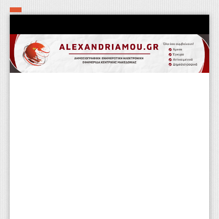
Αρχική
Τα εν δήμω εν οίκω
Πολιτιστικά-Εκκλησιαστικά
Αστυνομικά
Αθλητικά
Αγροτικά
Επιχειρείν
Επικοινωνία
Φαρμακεία
Περισσότερα