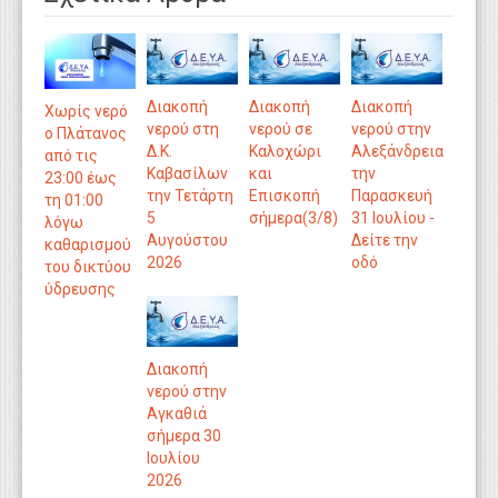
Διακοπή
Διακοπή
Διακοπή
Χωρίς νερό
νερού στη
νερού σε
νερού στην
ο Πλάτανος
Δ.Κ.
Καλοχώρι
Αλεξάνδρεια
από τις
Καβασίλων
και
την
23:00 έως
την Τετάρτη
Επισκοπή
Παρασκευή
τη 01:00
5
σήμερα(3/8)
31 Ιουλίου -
λόγω
Αυγούστου
Δείτε την
καθαρισμού
2026
οδό
του δικτύου
ύδρευσης
Διακοπή
νερού στην
Αγκαθιά
σήμερα 30
Ιουλίου
2026