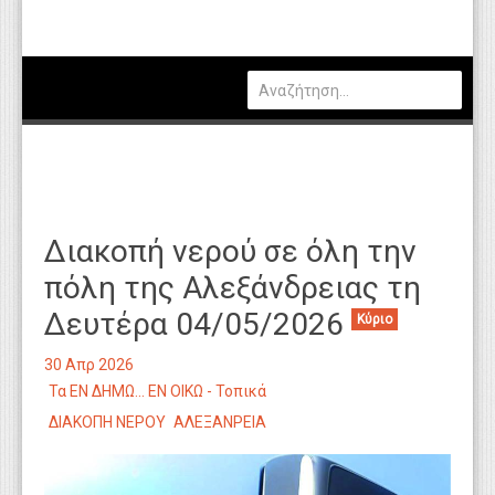
Πολιτική
Οικονομία
Καιρός
Θέσεις Εργασίας
Αγγελίες
Διακοπή νερού σε όλη την
Τεχνολογία
πόλη της Αλεξάνδρειας τη
Εκπαίδευση
Δευτέρα 04/05/2026
Κύριο
Υγεία
30 Απρ 2026
Γενικά
Τα ΕΝ ΔΗΜΩ... ΕΝ ΟΙΚΩ - Τοπικά
ΔΙΑΚΟΠΗ ΝΕΡΟΥ
ΑΛΕΞΑΝΡΕΙΑ
Βιβλιοθήκη Απόψεων
Κυτίο Παραπόνων Πολιτών