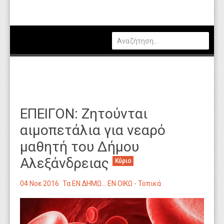
Πολιτική
Οικονομία
Καιρός
Θέσεις Εργασίας
Αγγελίες
ΕΠΕΙΓΟΝ: Ζητούνται
Τεχνολογία
αιμοπετάλια για νεαρό
Εκπαίδευση
μαθητή του Δήμου
Υγεία
Αλεξάνδρειας
Κύριο
Γενικά
04 Νοε 2016
Τα ΕΝ ΔΗΜΩ... ΕΝ ΟΙΚΩ - Τοπικά
Βιβλιοθήκη Απόψεων
Κυτίο Παραπόνων Πολιτών