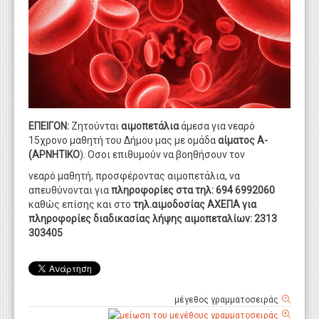
WEBTV
ΕΠΕΙΓΟΝ:
Ζητούνται
αιμοπετάλια
άμεσα για νεαρό
15χρονο μαθητή του Δήμου μας με ομάδα
αίματος Α-
(ΑΡΝΗΤΙΚΟ
). Οσοι επιθυμούν να βοηθήσουν τον
νεαρό μαθητή, προσφέροντας αιμοπετάλια, να
απευθύνονται για
πληροφορίες στα τηλ: 694 6992060
καθώς επίσης και στο
τηλ.αιμοδοσίας ΑΧΕΠΑ για
πληροφορίες διαδικασίας λήψης αιμοπεταλίων: 2313
303405
μέγεθος γραμματοσειράς