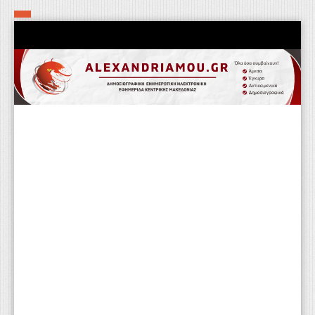
Αρχική
Τα εν δήμω εν οίκω
Πολιτιστικά-Εκκλησιαστικά
Αστυνομικά
Αθλητικά
Αγροτικά
Επιχειρείν
Επικοινωνία
Φαρμακεία
Περισσότερα