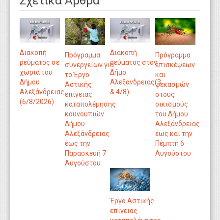
Σχετικά Άρθρα
Διακοπή
Διακοπή
Πρόγραμμα
Πρόγραμμα
ρεύματος σε
ρεύματος στον
συνεργείων για
επισκέψεων
χωριά του
Δήμο
το Έργο
και
Δήμου
Αλεξάνδρειας(3
Αστικής
ψεκασμών
Αλεξάνδρειας
& 4/8)
επίγειας
στους
(6/8/2026)
καταπολέμησης
οικισμούς
κουνουπιών
του Δήμου
Δήμου
Αλεξάνδρειας
Αλεξάνδρειας
έως και την
έως την
Πέμπτη 6
Παρασκευή 7
Αυγούστου
Αυγούστου
Έργο Αστικής
επίγειας