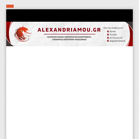
Αρχική
Τα εν δήμω εν οίκω
Πολιτιστικά-Εκκλησιαστικά
Αστυνομικά
Αθλητικά
Αγροτικά
Επιχειρείν
Επικοινωνία
Φαρμακεία
Περισσότερα