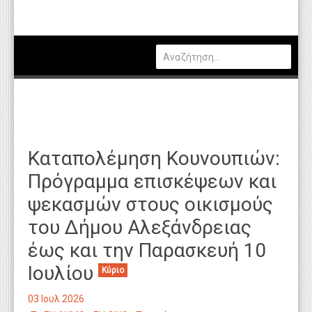
Πολιτική
Οικονομία
Καιρός
Θέσεις Εργασίας
Αγγελίες
Καταπολέμηση Κουνουπιών:
Τεχνολογία
Πρόγραμμα επισκέψεων και
Εκπαίδευση
ψεκασμών στους οικισμούς
Υγεία
του Δήμου Αλεξάνδρειας
Γενικά
έως και την Παρασκευή 10
Ιουλίου
Βιβλιοθήκη Απόψεων
Κύριο
Κυτίο Παραπόνων Πολιτών
03 Ιουλ 2026