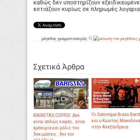
καθώς δεν υποστηρίζουν εξειδικευμένε
εστιάζουν κυρίως σε πληρωμές λογαρια
μέγεθος γραμματοσειράς
Σχετικά Άρθρα
Οι Salonique Brass Ban
BARISTAS COFFEE: Δεν
και ο Κώστας Μακεδόν
είναι απλώς καφές...είναι
στην Αλεξάνδρεια
εμπειρία και μόλις τον
δοκιμάσεις...δεν τον