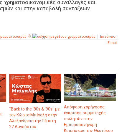
ς χρηματοοικονομικές συναλλαγές και
σμών και στην καταβολή συντάξεων.
Εκτύπωση
E-mail
Απόφαση χορήγησης
d
¨Back to the ’80s & ’90s¨ με
έγκρισης συμμετοχής
ας
τον Κώστα Μπίγαλη στην
πωλητών στην
Αλεξάνδρεια την Πέμπτη
Εμποροπανήγυρη
27 Αυγούστου
Κοιμήσεως της Θεοτόκου