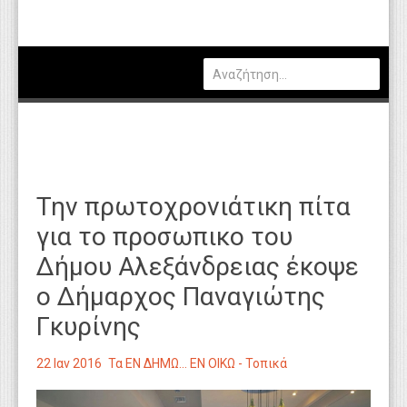
Πολιτική
Οικονομία
Καιρός
Θέσεις Εργασίας
Αγγελίες
Την πρωτοχρονιάτικη πίτα
Τεχνολογία
για το προσωπικο του
Εκπαίδευση
Δήμου Αλεξάνδρειας έκοψε
Υγεία
ο Δήμαρχος Παναγιώτης
Γενικά
Γκυρίνης
Βιβλιοθήκη Απόψεων
22 Ιαν 2016
Τα ΕΝ ΔΗΜΩ... ΕΝ ΟΙΚΩ - Τοπικά
Κυτίο Παραπόνων Πολιτών