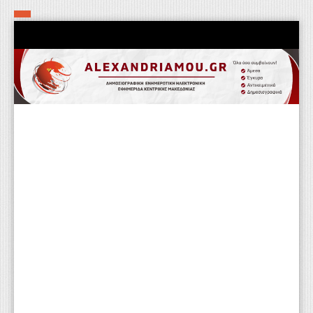
Αρχική
Τα εν δήμω εν οίκω
Πολιτιστικά-Εκκλησιαστικά
Αστυνομικά
Αθλητικά
Αγροτικά
Επιχειρείν
Επικοινωνία
Φαρμακεία
Περισσότερα