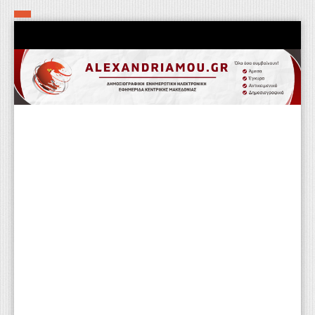
Αρχική
Τα εν δήμω εν οίκω
Πολιτιστικά-Εκκλησιαστικά
Αστυνομικά
Αθλητικά
Αγροτικά
Επιχειρείν
Επικοινωνία
Φαρμακεία
Περισσότερα