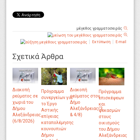
μέγεθος γραμματοσειράς
Εκτύπωση
E-mail
Σχετικά Άρθρα
Διακοπή
Διακοπή
Πρόγραμμα
Πρόγραμμα
ρεύματος σε
ρεύματος στον
συνεργείων για
επισκέψεων
χωριά του
Δήμο
το Έργο
και
Δήμου
Αλεξάνδρειας(3
Αστικής
ψεκασμών
Αλεξάνδρειας
& 4/8)
επίγειας
στους
(6/8/2026)
καταπολέμησης
οικισμούς
κουνουπιών
του Δήμου
Δήμου
Αλεξάνδρειας