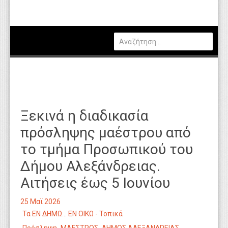
Πολιτική
Οικονομία
Καιρός
Θέσεις Εργασίας
Αγγελίες
Ξεκινά η διαδικασία
Τεχνολογία
πρόσληψης μαέστρου από
Εκπαίδευση
το τμήμα Προσωπικού του
Υγεία
Δήμου Αλεξάνδρειας.
Γενικά
Αιτήσεις έως 5 Ιουνίου
Βιβλιοθήκη Απόψεων
25 Μαϊ 2026
Τα ΕΝ ΔΗΜΩ... ΕΝ ΟΙΚΩ - Τοπικά
Κυτίο Παραπόνων Πολιτών