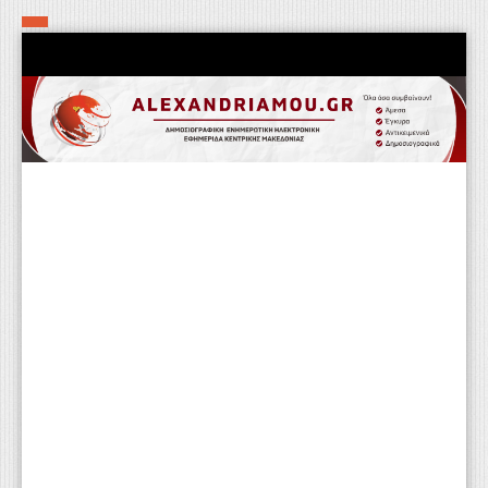
Αρχική
Τα εν δήμω εν οίκω
Πολιτιστικά-Εκκλησιαστικά
Αστυνομικά
Αθλητικά
Αγροτικά
Επιχειρείν
Επικοινωνία
Φαρμακεία
Περισσότερα