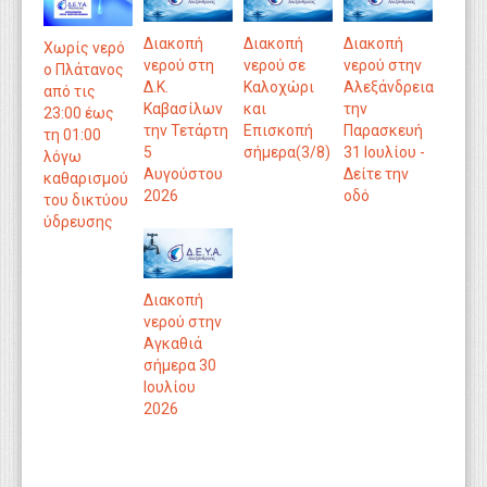
Διακοπή
Διακοπή
Διακοπή
Χωρίς νερό
νερού στη
νερού σε
νερού στην
ο Πλάτανος
Δ.Κ.
Καλοχώρι
Αλεξάνδρεια
από τις
Καβασίλων
και
την
23:00 έως
την Τετάρτη
Επισκοπή
Παρασκευή
τη 01:00
5
σήμερα(3/8)
31 Ιουλίου -
λόγω
Αυγούστου
Δείτε την
καθαρισμού
2026
οδό
του δικτύου
ύδρευσης
Διακοπή
νερού στην
Αγκαθιά
σήμερα 30
Ιουλίου
2026