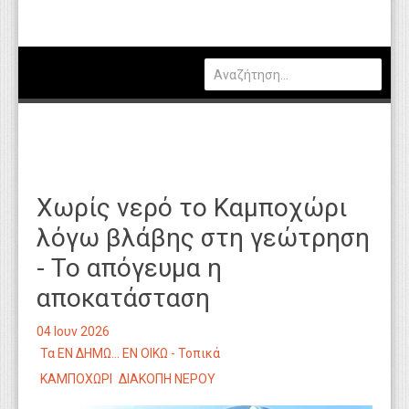
Πολιτική
Οικονομία
Καιρός
Θέσεις Εργασίας
Αγγελίες
Χωρίς νερό το Καμποχώρι
Τεχνολογία
λόγω βλάβης στη γεώτρηση
Εκπαίδευση
- Το απόγευμα η
Υγεία
αποκατάσταση
Γενικά
04 Ιουν 2026
Βιβλιοθήκη Απόψεων
Τα ΕΝ ΔΗΜΩ... ΕΝ ΟΙΚΩ - Τοπικά
ΚΑΜΠΟΧΩΡΙ
ΔΙΑΚΟΠΗ ΝΕΡΟΥ
Κυτίο Παραπόνων Πολιτών