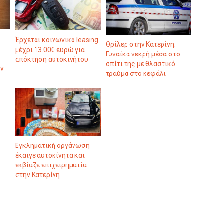
Έρχεται κοινωνικό leasing
Θρίλερ στην Κατερίνη:
μέχρι 13.000 ευρώ για
Γυναίκα νεκρή μέσα στο
απόκτηση αυτοκινήτου
σπίτι της με θλαστικό
αν
τραύμα στο κεφάλι
Εγκληματική οργάνωση
έκαιγε αυτοκίνητα και
εκβίαζε επιχειρηματία
στην Κατερίνη