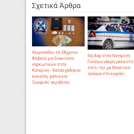
Σχετικά Άρθρα
Χειροπέδες σε 28χρονο
Θρίλερ στην Κατερίνη:
Αλβανό για διακίνηση
Γυναίκα νεκρή μέσα στο
ναρκωτικών στην
σπίτι της με θλαστικό
Κατερίνη - Κατασχέθηκαν
τραύμα στο κεφάλι
κοκαΐνη, χάπια και
ζυγαριές ακριβείας