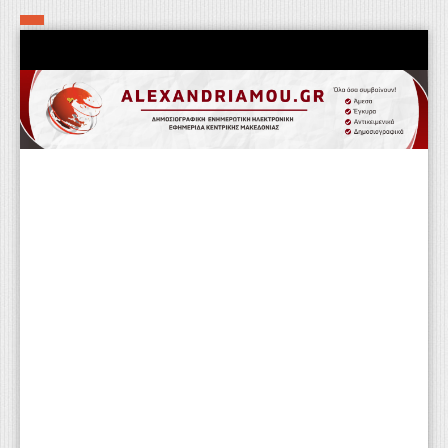
Αρχική
Τα εν δήμω εν οίκω
Πολιτιστικά-Εκκλησιαστικά
Αστυνομικά
Αθλητικά
Αγροτικά
Επιχειρείν
Επικοινωνία
Φαρμακεία
Περισσότερα