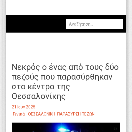
Πολιτική
Οικονομία
Καιρός
Θέσεις Εργασίας
Αγγελίες
Νεκρός ο ένας από τους δύο
Τεχνολογία
πεζούς που παρασύρθηκαν
Εκπαίδευση
στο κέντρο της
Υγεία
Θεσσαλονίκης
Γενικά
21 Ιουν 2025
Βιβλιοθήκη Απόψεων
Γενικά
ΘΕΣΣΑΛΟΝΙΚΗ
ΠΑΡΑΣΥΡΣΗ ΠΕΖΩΝ
Κυτίο Παραπόνων Πολιτών