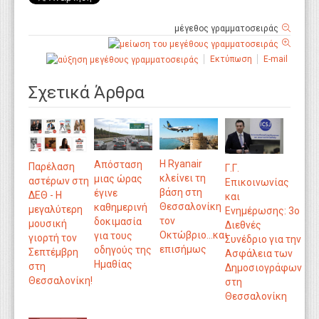
μέγεθος γραμματοσειράς
Εκτύπωση
E-mail
Σχετικά Άρθρα
Η Ryanair
Απόσταση
Παρέλαση
Γ.Γ.
κλείνει τη
μιας ώρας
αστέρων στη
Επικοινωνίας
βάση στη
έγινε
ΔΕΘ - Η
και
Θεσσαλονίκη
καθημερινή
μεγαλύτερη
Ενημέρωσης: 3ο
τον
δοκιμασία
μουσική
Διεθνές
Οκτώβριο...και
για τους
γιορτή τον
Συνέδριο για την
επισήμως
οδηγούς της
Σεπτέμβρη
Ασφάλεια των
Ημαθίας
στη
Δημοσιογράφων
Θεσσαλονίκη!
στη
Θεσσαλονίκη