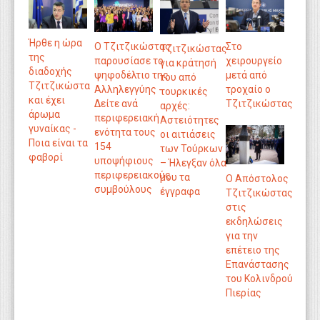
Ήρθε η ώρα
Ο Τζιτζικώστας
Στο
Τζιτζικώστας
της
παρουσίασε το
χειρουργείο
για κράτησή
διαδοχής
ψηφοδέλτιο της
μετά από
του από
Τζιτζικώστα
Αλληλεγγύης -
τροχαίο ο
τουρκικές
και έχει
Δείτε ανά
Τζιτζικώστας
αρχές:
άρωμα
περιφερειακή
Αστειότητες
γυναίκας -
ενότητα τους
οι αιτιάσεις
Ποια είναι τα
154
των Τούρκων
φαβορί
υποψήφιους
– Ήλεγξαν όλα
περιφερειακούς
μου τα
Ο Απόστολος
συμβούλους
έγγραφα
Τζιτζικώστας
στις
εκδηλώσεις
για την
επέτειο της
Επανάστασης
του Κολινδρού
Πιερίας