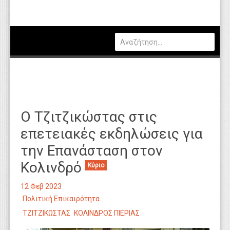
Πολιτική
Οικονομία
Καιρός
Θέσεις Εργασίας
Αγγελίες
Ο Τζιτζικώστας στις
Τεχνολογία
επετειακές εκδηλώσεις για
Εκπαίδευση
την Επανάσταση στον
Υγεία
Κολινδρό
Κύριο
Γενικά
12 Φεβ 2023
Βιβλιοθήκη Απόψεων
Πολιτική Επικαιρότητα
ΤΖΙΤΖΙΚΩΣΤΑΣ
ΚΟΛΙΝΔΡΟΣ ΠΙΕΡΙΑΣ
Κυτίο Παραπόνων Πολιτών