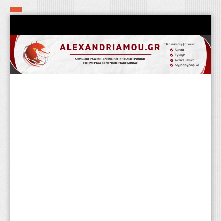
Αρχική
Τα εν δήμω εν οίκω
Πολιτιστικά-Εκκλησιαστικά
Αστυνομικά
Αθλητικά
Αγροτικά
Επιχειρείν
Επικοινωνία
Φαρμακεία
Περισσότερα