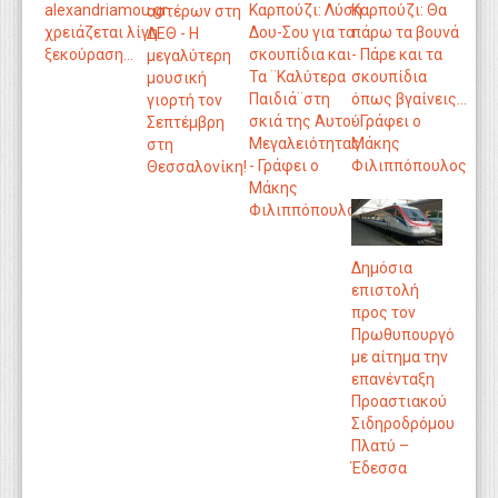
Καρπούζι: Λύση
Καρπούζι: Θα
alexandriamou.gr
αστέρων στη
Δου-Σου για τα
πάρω τα βουνά
χρειάζεται λίγη
ΔΕΘ - Η
σκουπίδια και
- Πάρε και τα
ξεκούραση…
μεγαλύτερη
Τα ¨Καλύτερα
σκουπίδια
μουσική
Παιδιά¨στη
όπως βγαίνεις...
γιορτή τον
σκιά της Αυτού
- Γράφει ο
Σεπτέμβρη
Μεγαλειότητας
Μάκης
στη
- Γράφει ο
Φιλιππόπουλος
Θεσσαλονίκη!
Μάκης
Φιλιππόπουλος
Δημόσια
επιστολή
προς τον
Πρωθυπουργό
με αίτημα την
επανένταξη
Προαστιακού
Σιδηροδρόμου
Πλατύ –
Έδεσσα