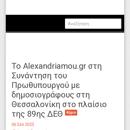
Πολιτική
Οικονομία
Καιρός
Θέσεις Εργασίας
Αγγελίες
Το Alexandriamou.gr στη
Τεχνολογία
Συνάντηση του
Εκπαίδευση
Πρωθυπουργού με
Υγεία
δημοσιογράφους στη
Γενικά
Θεσσαλονίκη στο πλαίσιο
της 89ης ΔΕΘ
Βιβλιοθήκη Απόψεων
Κύριο
Κυτίο Παραπόνων Πολιτών
06 Σεπ 2025