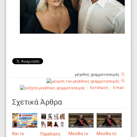
μέγεθος γραμματοσειράς
Εκτύπωση
E-mail
Σχετικά Άρθρα
ΜούΦα το
ΜούΦα το
Και το
Παρέλαση