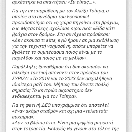
αρκέστηκε να απαντήσει: «Συ είπας...».
Για την αντιπαράθεση με τον Αλέξη Τσίπρα, ο
οποίος στο συνέδριο του Economist
προειδοποίησε ότι «η χώρα πηγαίνει στα βράχια»,
ο κ. Μητσοτάκης σχολίασε ειρωνικά: «Είδα κάτι
βράχια στον δρόμο». Στη συνέχεια πρόσθεσε:
«Δεν άκουσα τι είπε, εγώ ήμουν σε μια εκδήλωση
για την τεχνητή νοημοσύνη, οπότε μπορείτε να
βγάλετε το συμπέρασμα ποιος είναι με το
παρελθόν και ποιος με το μέλλον».
Παράλληλα, ξεκαθάρισε ότι δεν σκοπεύει να
αλλάξει τακτική απέναντι στον πρόεδρο του
ΣΥΡΙΖΑ: «Το 2019 και το 2023 δεν ασχολήθηκα
ιδιαίτερα μαζί του. Μήπως του δίνετε πολλή
σημασία; Το κεντρώο ακροατήριο δεν
ενδιαφέρεται για τον Τσίπρα».
Για τη φετινή ΔΕΘ υπογράμμισε ότι αποτελεί
«έναν ακόμη σταθμό» και όχι μια «τελευταία
ευκαιρία»:
«Δεν το βλέπω έτσι. Είναι μια ψηφίδα μπροστά
στην τετραετία. Εκλογές θα γίνουν στο τέλος της