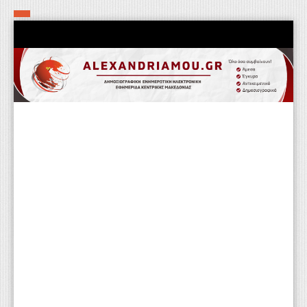
Αρχική
Τα εν δήμω εν οίκω
Πολιτιστικά-Εκκλησιαστικά
Αστυνομικά
Αθλητικά
Αγροτικά
Επιχειρείν
Επικοινωνία
Φαρμακεία
Περισσότερα