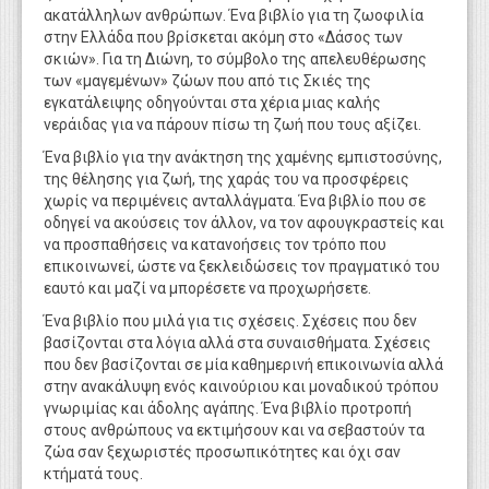
ακατάλληλων ανθρώπων. Ένα βιβλίο για τη ζωοφιλία
στην Ελλάδα που βρίσκεται ακόμη στο «Δάσος των
σκιών». Για τη Διώνη, το σύμβολο της απελευθέρωσης
των «μαγεμένων» ζώων που από τις Σκιές της
εγκατάλειψης οδηγούνται στα χέρια μιας καλής
νεράιδας για να πάρουν πίσω τη ζωή που τους αξίζει.
Ένα βιβλίο για την ανάκτηση της χαμένης εμπιστοσύνης,
της θέλησης για ζωή, της χαράς του να προσφέρεις
χωρίς να περιμένεις ανταλλάγματα. Ένα βιβλίο που σε
οδηγεί να ακούσεις τον άλλον, να τον αφουγκραστείς και
να προσπαθήσεις να κατανοήσεις τον τρόπο που
επικοινωνεί, ώστε να ξεκλειδώσεις τον πραγματικό του
εαυτό και μαζί να μπορέσετε να προχωρήσετε.
Ένα βιβλίο που μιλά για τις σχέσεις. Σχέσεις που δεν
βασίζονται στα λόγια αλλά στα συναισθήματα. Σχέσεις
που δεν βασίζονται σε μία καθημερινή επικοινωνία αλλά
στην ανακάλυψη ενός καινούριου και μοναδικού τρόπου
γνωριμίας και άδολης αγάπης. Ένα βιβλίο προτροπή
στους ανθρώπους να εκτιμήσουν και να σεβαστούν τα
ζώα σαν ξεχωριστές προσωπικότητες και όχι σαν
κτήματά τους.