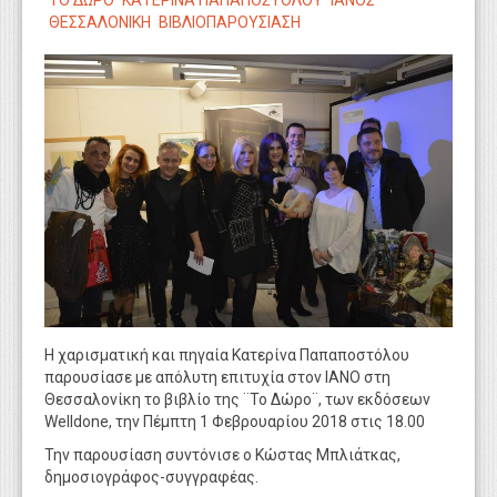
ΤΟ ΔΩΡΟ
ΚΑΤΕΡΙΝΑ ΠΑΠΑΠΟΣΤΟΛΟΥ
ΙΑΝΟΣ
WEBTV
ΘΕΣΣΑΛΟΝΙΚΗ
ΒΙΒΛΙΟΠΑΡΟΥΣΙΑΣΗ
Η χαρισματική και πηγαία Κατερίνα Παπαποστόλου
παρουσίασε με απόλυτη επιτυχία στον ΙΑΝΟ στη
Θεσσαλονίκη το βιβλίο της ¨Το Δώρο¨, των εκδόσεων
Welldone, την Πέμπτη 1 Φεβρουαρίου 2018 στις 18.00
Την παρουσίαση συντόνισε ο Κώστας Μπλιάτκας,
δημοσιογράφος-συγγραφέας.