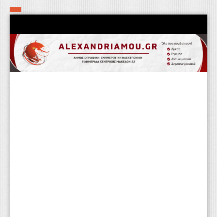
Αρχική
Τα εν δήμω εν οίκω
Πολιτιστικά-Εκκλησιαστικά
Αστυνομικά
Αθλητικά
Αγροτικά
Επιχειρείν
Επικοινωνία
Φαρμακεία
Περισσότερα