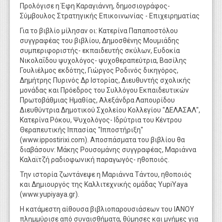
Προλόγισε η Έφη Καραγιάννη, δημοσιογράφος-
Σύμβουλος Στρατηγικής Επικοινωνίας - Eπιχειρηματίας
Για το βιβλίο μίλησαν οι: Κατερίνα Παπαποστόλου
συγγραφέας του βιβλίου, Δημοσθένης Μουμιάδης
συμπεριφοριστής- εκπαιδευτής σκύλων, Ευδοκία
Νικολαΐδου ψυχολόγος- ψυχοθεραπεύτρια, Βασίλης
Γουλιέλμος εκδότης, Γιώργος Ροδινός δικηγόρος,
Δημήτρης Πυρινός Δρ Ιστορίας, Διευθυντής σχολικής
μονάδας και Πρόεδρος του Συλλόγου Εκπαιδευτικών
Πρωτοβάθμιας Ημαθίας, Αλεξάνδρα Λαπουρίδου
Διευθύντρια Δημοτικού Σχολείου Κολλεγίου "ΔΕΛΑΣΑΛ",
Κατερίνα Ρόκου, Ψυχολόγος- Ιδρύτρια του Κέντρου
Θεραπευτικής Ιππασίας "Ιπποστήριξη"
(www.ippostirixi.com). Αποσπάσματα του βιβλίου θα
διαβάσουν: Μάκης Ρουσομάνης συγγραφέας, Μαριάννα
Καλαϊτζή ραδιοφωνική παραγωγός- ηθοποιός.
Την ιστορία ζωντάνεψε η Μαριάννα Τάντου, ηθοποιός
και Δημιουργός της Καλλιτεχνικής ομάδας YupiYaya
(www.yupiyaya.gr).
Η κατάμεστη αίθουσα βιβλιοπαρουσιάσεων του ΙΑΝΟΥ
πλημμύρισε από συναισθήματα, θύμησες και μνήμες για