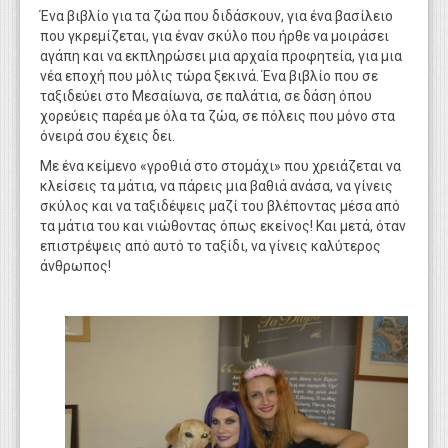
Ένα βιβλίο για τα ζώα που διδάσκουν, για ένα βασίλειο
που γκρεμίζεται, για έναν σκύλο που ήρθε να μοιράσει
αγάπη και να εκπληρώσει μια αρχαία προφητεία, για μια
νέα εποχή που μόλις τώρα ξεκινά. Ένα βιβλίο που σε
ταξιδεύει στο Μεσαίωνα, σε παλάτια, σε δάση όπου
χορεύεις παρέα με όλα τα ζώα, σε πόλεις που μόνο στα
όνειρά σου έχεις δει.
Με ένα κείμενο «γροθιά στο στομάχι» που χρειάζεται να
κλείσεις τα μάτια, να πάρεις μια βαθιά ανάσα, να γίνεις
σκύλος και να ταξιδέψεις μαζί του βλέποντας μέσα από
τα μάτια του και νιώθοντας όπως εκείνος! Και μετά, όταν
επιστρέψεις από αυτό το ταξίδι, να γίνεις καλύτερος
άνθρωπος!