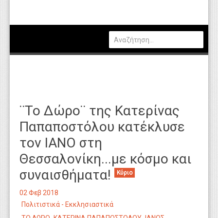
Πολιτική
Οικονομία
Καιρός
Θέσεις Εργασίας
Αγγελίες
¨Το Δώρο¨ της Κατερίνας
Τεχνολογία
Παπαποστόλου κατέκλυσε
Εκπαίδευση
τον ΙΑΝΟ στη
Υγεία
Θεσσαλονίκη...με κόσμο και
Γενικά
συναισθήματα!
Κύριο
Βιβλιοθήκη Απόψεων
02 Φεβ 2018
Πολιτιστικά - Εκκλησιαστικά
Κυτίο Παραπόνων Πολιτών