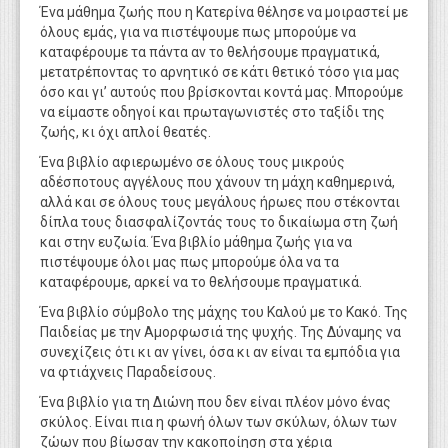
Ένα μάθημα ζωής που η Κατερίνα θέλησε να μοιραστεί με
όλους εμάς, για να πιστέψουμε πως μπορούμε να
καταφέρουμε τα πάντα αν το θελήσουμε πραγματικά,
μετατρέποντας το αρνητικό σε κάτι θετικό τόσο για μας
όσο και γι’ αυτούς που βρίσκονται κοντά μας. Μπορούμε
να είμαστε οδηγοί και πρωταγωνιστές στο ταξίδι της
ζωής, κι όχι απλοί θεατές.
Ένα βιβλίο αφιερωμένο σε όλους τους μικρούς
αδέσποτους αγγέλους που χάνουν τη μάχη καθημερινά,
αλλά και σε όλους τους μεγάλους ήρωες που στέκονται
δίπλα τους διασφαλίζοντάς τους το δικαίωμα στη ζωή
και στην ευζωία. Ένα βιβλίο μάθημα ζωής για να
πιστέψουμε όλοι μας πως μπορούμε όλα να τα
καταφέρουμε, αρκεί να το θελήσουμε πραγματικά.
Ένα βιβλίο σύμβολο της μάχης του Καλού με το Κακό. Της
Παιδείας με την Αμορφωσιά της ψυχής. Της Δύναμης να
συνεχίζεις ότι κι αν γίνει, όσα κι αν είναι τα εμπόδια για
να φτιάχνεις Παραδείσους.
Ένα βιβλίο για τη Διώνη που δεν είναι πλέον μόνο ένας
σκύλος. Είναι πια η φωνή όλων των σκύλων, όλων των
ζώων που βίωσαν την κακοποίηση στα χέρια